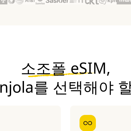
소조폴 eSIM,
onjola를 선택해야 