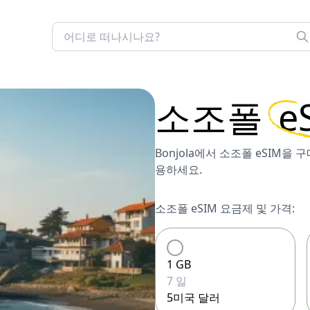
소조폴
e
Bonjola에서 소조폴 eSIM을
용하세요.
소조폴 eSIM 요금제 및 가격:
1 GB
7 일
5미국 달러