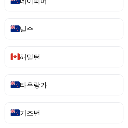
네이피어
넬슨
해밀턴
타우랑가
기즈번