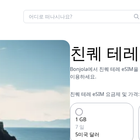
친퀘 테레
Bonjola에서 친퀘 테레 eSI
이용하세요.
친퀘 테레 eSIM 요금제 및 가격:
1 GB
7 일
5미국 달러