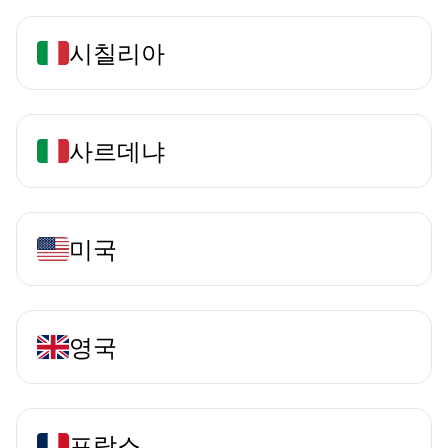
시칠리아
사르데냐
미국
영국
프랑스