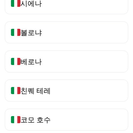
시에나
볼로냐
베로나
친퀘 테레
코모 호수