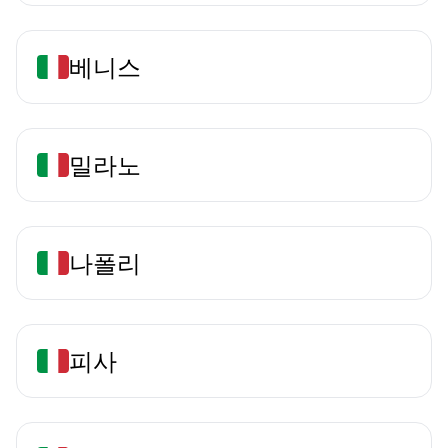
베니스
밀라노
나폴리
피사